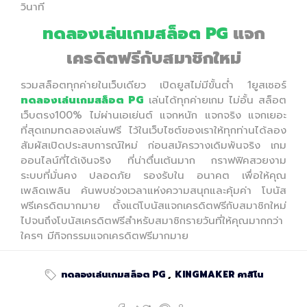
วินาที
ทดลองเล่นเกมสล็อต PG
แจก
เครดิตฟรีกับสมาชิกใหม่
รวมสล็อตทุกค่ายในเว็บเดียว เปิดยูสไม่มีขั้นต่ำ 1ยูสเซอร์
ทดลองเล่นเกมสล็อต PG
เล่นได้ทุกค่ายเกม ไม่อั้น สล็อต
เว็บตรง100% ไม่ผ่านเอเย่นต์ แจกหนัก แจกจริง แจกเยอะ
ที่สุดเกมทดลองเล่นฟรี ไว้ในเว็บไซต์ของเราให้ทุกท่านได้ลอง
สัมผัสเปิดประสบการณ์ใหม่ ก่อนสมัครวางเดิมพันจริง เกม
ออนไลน์ที่ได้เงินจริง ที่น่าตื่นเต้นมาก กราฟฟิคสวยงาม
ระบบที่มั่นคง ปลอดภัย รองรับใน อนาคต เพื่อให้คุณ
เพลิดเพลิน ค้นพบช่วงเวลาแห่งความสนุกและคุ้มค่า โบนัส
ฟรีเครดิตมากมาย ตั้งแต่โบนัสแจกเครดิตฟรีกับสมาชิกใหม่
ไปจนถึงโบนัสเครดิตฟรีสำหรับสมาชิกรายวันที่ให้คุณมากกว่า
ใครๆ มีกิจกรรมแจกเครดิตฟรีมากมาย
ทดลองเล่นเกมสล็อต PG
,
KINGMAKER คาสิโน