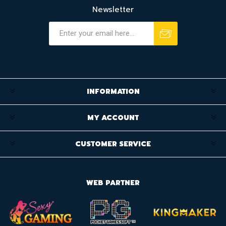
Newsletter
INFORMATION
MY ACCOUNT
CUSTOMER SERVICE
WEB PARTNER