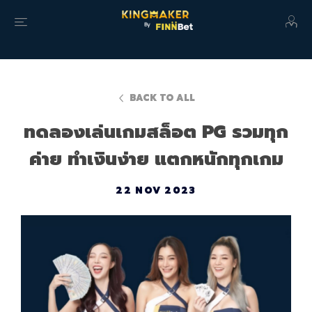
BACK TO ALL
ทดลองเล่นเกมสล็อต PG รวมทุก
ค่าย ทำเงินง่าย แตกหนักทุกเกม
22 NOV 2023