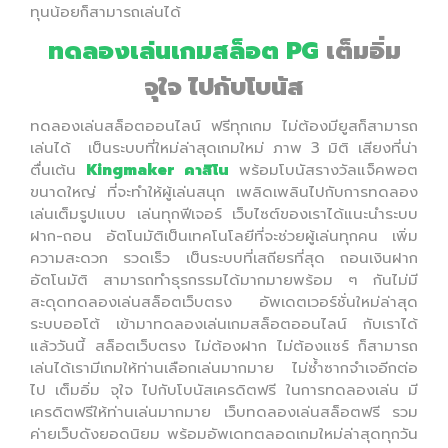
ทุนน้อยก็สามารถเล่นได้
ทดลองเล่นเกมสล็อต PG
เต็มอิ่ม
จุใจ ไปกับโบนัส
ทดลองเล่นสล็อตออนไลน์ ฟรีทุกเกม ไม่ต้องมียูสก็สามารถ
เล่นได้ เป็นระบบที่ใหม่ล่าสุดเกมใหม่ ภาพ 3 มิติ เสียงที่น่า
ตื่นเต้น
Kingmaker คาสิโน
พร้อมโบนัสรางวัลแจ็คพอต
ขนาดใหญ่ ที่จะทำให้ผู้เล่นสนุก เพลิดเพลินไปกับการทดลอง
เล่นเต็มรูปแบบ เล่นทุกฟีเจอร์ เว็บไซต์ของเราได้แนะนำระบบ
ฝาก-ถอน อัตโนมัติเป็นเทคโนโลยีที่จะช่วยผู้เล่นทุกคน เพิ่ม
ความสะดวก รวดเร็ว เป็นระบบที่เสถียรที่สุด ถอนเงินฝาก
อัตโนมัติ สามารถทำธุรกรรมได้มากมายพร้อม ๆ กันไม่มี
สะดุดทดลองเล่นสล็อตเว็บตรง อัพเดตเวอร์ชั่นใหม่ล่าสุด
ระบบออโต้ เข้ามาทดลองเล่นเกมสล็อตออนไลน์ กับเราได้
แล้ววันนี้ สล็อตเว็บตรง ไม่ต้องฝาก ไม่ต้องแชร์ ก็สามารถ
เล่นได้เรามีเกมให้ท่านเลือกเล่นมากมาย ไม่ซ้ำซากจำเจอีกต่อ
ไป เต็มอิ่ม จุใจ ไปกับโบนัสเครดิตฟรี ในการทดลองเล่น มี
เครดิตฟรีให้ท่านเล่นมากมาย เว็บทดลองเล่นสล็อตฟรี รวม
ค่ายเว็บดังยอดนิยม พร้อมอัพเดทตลอดเกมใหม่ล่าสุดทุกวัน