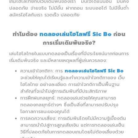
เกมไฮโลไทยกับเว็บเดิมพันของเรา มั่นใจได้แน่นอน มั่นคง
ปลอดภัย จ่ายจริง ไม่มีอั้น ฝากถอน ระบบออโต้ ไม่มีขั้นต่ำ
สมัครไฮโลกับเรา รวดเร็ว ปลอดภัย
ทำไมต้อง
ทดลองเล่นไฮโลฟรี Sic Bo
ก่อน
การเริ่มเดิมพันจริง?
เล่นไฮโลไทยในแบบทดลองเป็นเรื่องที่มีประโยชน์มากก่อนการ
เริ่มเดิมพันจริง และมีหลายเหตุผลที่ผู้เล่นควรลอง:
ความเข้าใจกติกา: การ
ทดลองเล่นไฮโลฟรี Sic Bo
จะช่วยให้คุณได้เรียนรู้และทำความเข้าใจกติกาของ เว็บ
ไฮโลไทย อย่างละเอียด การเข้าใจกติกาเป็นพื้นฐาน
สำคัญที่จะนำไปสู่การเดิมพันที่มีประสิทธิภาพ
การฝึกฝนกลยุทธ์: ทดลองเล่นช่วยให้คุณสามารถ
ทดลองกลยุทธ์ต่างๆ ซึ่งเป็นสิ่งที่สามารถปรับปรุง
โอกาสการชนะของคุณได้
การลดความเสี่ยง: การเดิมพันโดยไม่มีความรู้เบื้องต้น
สามารถนำไปสู่การสูญเสียเงิน แต่การทดลองเล่นเป็น
วิธีที่ปลอดภัยในการทดสอบเกมโดยไม่ต้องเสี่ยงด้วย