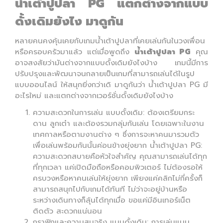
น้ำเต้าปูปลา PG
แตกต่างจากแบบ
ดั้งเดิมยังไง มาดูกัน
หลายคนคงคุ้นเคยกับเกมน้ำเต้าปูปลาที่เคยเล่นกันในวงเพื่อน
หรือครอบครัวมาแล้ว แต่เมื่อพูดถึง
น้ำเต้าปูปลา PG
คุณ
อาจสงสัยว่ามันต่างจากแบบดั้งเดิมยังไงบ้าง เกมนี้มีการ
ปรับปรุงและพัฒนาจนกลายเป็นเกมที่สามารถเล่นได้ในรูป
แบบออนไลน์ ให้สนุกยิ่งกว่าเดิ มาดูกันว่า น้ำเต้าปูปลา PG มี
อะไรใหม่ และแตกต่างจากเวอร์ชั่นดั้งเดิมยังไงบ้าง
ความสะดวกในการเล่น แบบดั้งเดิม: ต้องเตรียมกระ
ดาน ลูกเต๋า และต้องรวมกลุ่มกันเล่น โดยเฉพาะในงาน
เทศกาลหรือตามงานต่าง ๆ ซึ่งการจะหาคนมารวมตัว
เพื่อเล่นพร้อมกันนั้นค่อนข้างยุ่งยาก น้ำเต้าปูปลา PG:
ความสะดวกสบายคือหัวใจสำคัญ คุณสามารถเล่นได้ทุก
ที่ทุกเวลา แค่เปิดมือถือหรือคอมพิวเตอร์ ไม่ต้องรอให้
ครบวงหรือหาคนเล่นให้ยุ่งยาก เพียงแค่คลิกไม่กี่ครั้งก็
สามารถสนุกไปกับเกมได้ทันที ไม่ว่าจะอยู่บ้านหรือ
ระหว่างเดินทางก็ลุ้นได้ทุกเมื่อ ขอแค่มีอินเทอร์เน็ต
ติดตัว สะดวกแน่นอน
กราฟิกและความสมจริง แบบดั้งเดิม: การเล่นแบบ