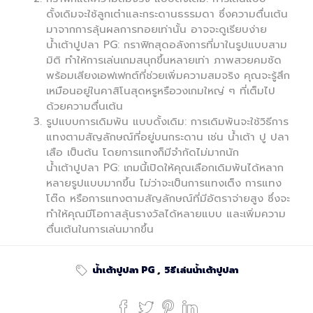
ดั้งเดิมจะใช้ลูกเต๋าและกระดานธรรมดา ซึ่งความตื่นเต้น
มาจากการลุ้นผลการทอยเท่านั้น อาจจะดูเรียบง่าย
น้ำเต้าปูปลา PG: กราฟิกสุดอลังการที่มาในรูปแบบสาม
มิติ ทำให้การเล่นเกมสนุกขึ้นหลายเท่า ภาพสวยคมชัด
พร้อมเสียงเอฟเฟกต์ที่ช่วยเพิ่มความสมจริง คุณจะรู้สึก
เหมือนอยู่ในคาสิโนสุดหรูหรือวงเกมใหญ่ ๆ ที่เต็มไป
ด้วยความตื่นเต้น
รูปแบบการเดิมพัน แบบดั้งเดิม: การเดิมพันจะใช้วิธีการ
แทงตามสัญลักษณ์ที่อยู่บนกระดาน เช่น น้ำเต้า ปู ปลา
เสือ เป็นต้น โดยการแทงก็มีจำกัดไม่มากนัก
น้ำเต้าปูปลา PG: เกมนี้เปิดให้คุณเลือกเดิมพันได้หลาก
หลายรูปแบบมากขึ้น ไม่ว่าจะเป็นการแทงเต็ง การแทง
โต๊ด หรือการแทงตามสัญลักษณ์ที่มีอัตราจ่ายสูง ซึ่งจะ
ทำให้คุณมีโอกาสลุ้นรางวัลได้หลายแบบ และเพิ่มความ
ตื่นเต้นในการเล่นมากขึ้น
น้ําเต้าปูปลา PG
,
วิธีเล่นน้ำเต้าปูปลา