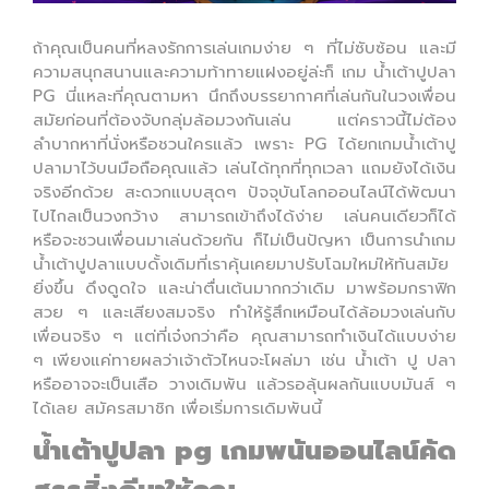
ถ้าคุณเป็นคนที่หลงรักการเล่นเกมง่าย ๆ ที่ไม่ซับซ้อน และมี
ความสนุกสนานและความท้าทายแฝงอยู่ล่ะก็ เกม น้ำเต้าปูปลา
PG นี่แหละที่คุณตามหา นึกถึงบรรยากาศที่เล่นกันในวงเพื่อน
สมัยก่อนที่ต้องจับกลุ่มล้อมวงกันเล่น แต่คราวนี้ไม่ต้อง
ลำบากหาที่นั่งหรือชวนใครแล้ว เพราะ PG ได้ยกเกมน้ำเต้าปู
ปลามาไว้บนมือถือคุณแล้ว เล่นได้ทุกที่ทุกเวลา แถมยังได้เงิน
จริงอีกด้วย สะดวกแบบสุดๆ ปัจจุบันโลกออนไลน์ได้พัฒนา
ไปไกลเป็นวงกว้าง สามารถเข้าถึงได้ง่าย เล่นคนเดียวก็ได้
หรือจะชวนเพื่อนมาเล่นด้วยกัน ก็ไม่เป็นปัญหา เป็นการนำเกม
น้ำเต้าปูปลาแบบดั้งเดิมที่เราคุ้นเคยมาปรับโฉมใหม่ให้ทันสมัย
ยิ่งขึ้น ดึงดูดใจ และน่าตื่นเต้นมากกว่าเดิม มาพร้อมกราฟิก
สวย ๆ และเสียงสมจริง ทำให้รู้สึกเหมือนได้ล้อมวงเล่นกับ
เพื่อนจริง ๆ แต่ที่เจ๋งกว่าคือ คุณสามารถทำเงินได้แบบง่าย
ๆ เพียงแค่ทายผลว่าเจ้าตัวไหนจะโผล่มา เช่น น้ำเต้า ปู ปลา
หรืออาจจะเป็นเสือ วางเดิมพัน แล้วรอลุ้นผลกันแบบมันส์ ๆ
ได้เลย สมัครสมาชิก เพื่อเริ่มการเดิมพันนี้
น้ําเต้าปูปลา pg
เกมพนันออนไลน์คัด