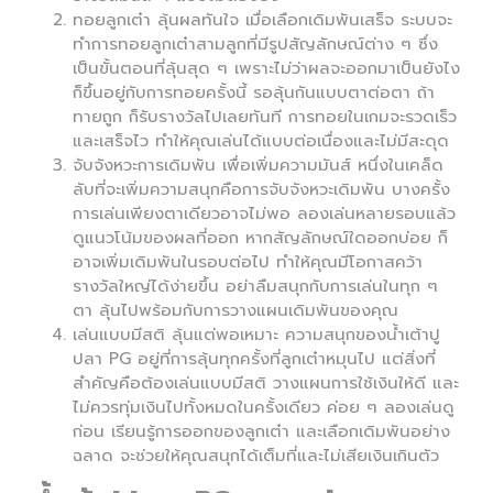
ทอยลูกเต๋า ลุ้นผลทันใจ เมื่อเลือกเดิมพันเสร็จ ระบบจะ
ทำการทอยลูกเต๋าสามลูกที่มีรูปสัญลักษณ์ต่าง ๆ ซึ่ง
เป็นขั้นตอนที่ลุ้นสุด ๆ เพราะไม่ว่าผลจะออกมาเป็นยังไง
ก็ขึ้นอยู่กับการทอยครั้งนี้ รอลุ้นกันแบบตาต่อตา ถ้า
ทายถูก ก็รับรางวัลไปเลยทันที การทอยในเกมจะรวดเร็ว
และเสร็จไว ทำให้คุณเล่นได้แบบต่อเนื่องและไม่มีสะดุด
จับจังหวะการเดิมพัน เพื่อเพิ่มความมันส์ หนึ่งในเคล็ด
ลับที่จะเพิ่มความสนุกคือการจับจังหวะเดิมพัน บางครั้ง
การเล่นเพียงตาเดียวอาจไม่พอ ลองเล่นหลายรอบแล้ว
ดูแนวโน้มของผลที่ออก หากสัญลักษณ์ใดออกบ่อย ก็
อาจเพิ่มเดิมพันในรอบต่อไป ทำให้คุณมีโอกาสคว้า
รางวัลใหญ่ได้ง่ายขึ้น อย่าลืมสนุกกับการเล่นในทุก ๆ
ตา ลุ้นไปพร้อมกับการวางแผนเดิมพันของคุณ
เล่นแบบมีสติ ลุ้นแต่พอเหมาะ ความสนุกของน้ำเต้าปู
ปลา PG อยู่ที่การลุ้นทุกครั้งที่ลูกเต๋าหมุนไป แต่สิ่งที่
สำคัญคือต้องเล่นแบบมีสติ วางแผนการใช้เงินให้ดี และ
ไม่ควรทุ่มเงินไปทั้งหมดในครั้งเดียว ค่อย ๆ ลองเล่นดู
ก่อน เรียนรู้การออกของลูกเต๋า และเลือกเดิมพันอย่าง
ฉลาด จะช่วยให้คุณสนุกได้เต็มที่และไม่เสียเงินเกินตัว