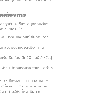
มจริงมากที่สุด แบบไม่ต้องออกไปไหน
คุณต้องการ
้วลุยกันไปเต็มๆ สนุกสุดเหวี่ยง
้อเงินในกระเป๋า
ฟรี 100 บาทไปเลยทันที ขั้นตอนการ
นสดที่ส่งตรงจากบ่อนจริงๆ คุณ
ินเพิ่มก่อน สิทธิพิเศษนี้สำหรับผู้
บง่าย ไม่ต้องคิดมาก ถ้าเล่นได้กำไร
งแรก ก็เอาเงิน 100 ไปเล่นกันได้
สได้ทั้งวัน จะเข้ามาสมัครตอนไหน
ทำกำไรให้ดีที่สุด เริ่มเลย