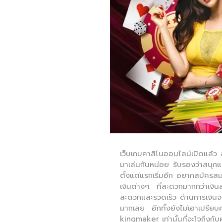
เว็บเกมคาสิโนออนไลน์เปิดแล้ว 
มาเล่นกันหน่อย รับรองว่าสนุก
ตั้งแต่แรกเริ่มอีก อยากสมัครสมา
เงินต่างๆ ที่สะดวกมากกว่าเงิ
สะดวกและรวดเร็ว ด้านการเงินจร
มากเลย อีกทั้งยังไม่เอาเปรี
kingmaker เท่านั้นที่จะใจถึงกับผ