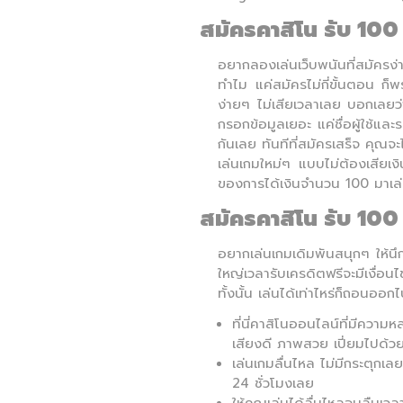
สมัครคาสิโน รับ 100
อยากลองเล่นเว็บพนันที่สมัครง่
ทำไม แค่สมัครไม่กี่ขั้นตอน ก็พ
ง่ายๆ ไม่เสียเวลาเลย บอกเลยว่
กรอกข้อมูลเยอะ แค่ชื่อผู้ใช้แล
กันเลย ทันทีที่สมัครเสร็จ คุณจ
เล่นเกมใหม่ๆ แบบไม่ต้องเสียเง
ของการได้เงินจำนวน 100 มาเล่
สมัครคาสิโน รับ 100
อยากเล่นเกมเดิมพันสนุกๆ ให้นึกถ
ใหญ่เวลารับเครดิตฟรีจะมีเงื่อนไ
ทั้งนั้น เล่นได้เท่าไหร่ก็ถอนออก
ที่นี่คาสิโนออนไลน์ที่มีควา
เสียงดี ภาพสวย เปี่ยมไปด้วย
เล่นเกมลื่นไหล ไม่มีกระตุกเลย
24 ชั่วโมงเลย