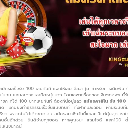
สมัครเสร็จรับ 100 เลยทันที แจกให้เลย ถือว่าคุ้ม สำหรับการเดิมพัน
แน่นอน แถมสะดวกและยืดหยุ่นมาก โดยเฉพาะเรื่องของเงินๆทองๆ ที่
ชิก ที่ได้ 100 บาทเลยทันที ต้องที่นี่อยู่แล้ว
สมัครคาสิโน รับ 100
เ
นสด แถมยังทำธุรกรรมเร็วขึ้นแบบทันที ทั้งฝากและถอน ผ่านระบบที่ม
ิงๆ พลาดไม่ได้เด็ดขาดเลย สมัครสมาชิกวันนี้แหละ มีแต่คุ้มสุด เราให้
ยบคนอื่นอีกด้วย ยินดีจ่ายทุกยอด หากคุณชนะ แถมใจดี แจก100 ตั้ง
ู้เล่นขนาดนี้