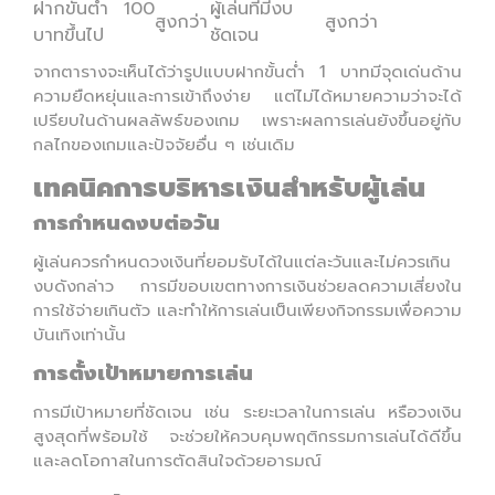
ฝากขั้นต่ำ 100
ผู้เล่นที่มีงบ
สูงกว่า
สูงกว่า
บาทขึ้นไป
ชัดเจน
จากตารางจะเห็นได้ว่ารูปแบบฝากขั้นต่ำ 1 บาทมีจุดเด่นด้าน
ความยืดหยุ่นและการเข้าถึงง่าย แต่ไม่ได้หมายความว่าจะได้
เปรียบในด้านผลลัพธ์ของเกม เพราะผลการเล่นยังขึ้นอยู่กับ
กลไกของเกมและปัจจัยอื่น ๆ เช่นเดิม
เทคนิคการบริหารเงินสำหรับผู้เล่น
การกำหนดงบต่อวัน
ผู้เล่นควรกำหนดวงเงินที่ยอมรับได้ในแต่ละวันและไม่ควรเกิน
งบดังกล่าว การมีขอบเขตทางการเงินช่วยลดความเสี่ยงใน
การใช้จ่ายเกินตัว และทำให้การเล่นเป็นเพียงกิจกรรมเพื่อความ
บันเทิงเท่านั้น
การตั้งเป้าหมายการเล่น
การมีเป้าหมายที่ชัดเจน เช่น ระยะเวลาในการเล่น หรือวงเงิน
สูงสุดที่พร้อมใช้ จะช่วยให้ควบคุมพฤติกรรมการเล่นได้ดีขึ้น
และลดโอกาสในการตัดสินใจด้วยอารมณ์