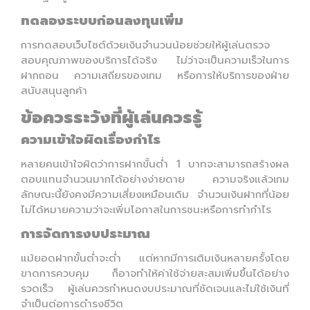
ทดลองระบบก่อนลงทุนเพิ่ม
การทดสอบเว็บไซต์ด้วยเงินจำนวนน้อยช่วยให้ผู้เล่นตรวจ
สอบคุณภาพของบริการได้จริง ไม่ว่าจะเป็นความเร็วในการ
ฝากถอน ความเสถียรของเกม หรือการให้บริการของฝ่าย
สนับสนุนลูกค้า
ข้อควรระวังที่ผู้เล่นควรรู้
ความเข้าใจผิดเรื่องกำไร
หลายคนเข้าใจผิดว่าการฝากขั้นต่ำ 1 บาทจะสามารถสร้างผล
ตอบแทนจำนวนมากได้อย่างง่ายดาย ความจริงแล้วเกม
ลักษณะนี้ยังคงมีความเสี่ยงเหมือนเดิม จำนวนเงินฝากที่น้อย
ไม่ได้หมายความว่าจะเพิ่มโอกาสในการชนะหรือการทำกำไร
การจัดการงบประมาณ
แม้ยอดฝากขั้นต่ำจะต่ำ แต่หากมีการเติมเงินหลายครั้งโดย
ขาดการควบคุม ก็อาจทำให้ค่าใช้จ่ายสะสมเพิ่มขึ้นได้อย่าง
รวดเร็ว ผู้เล่นควรกำหนดงบประมาณที่ชัดเจนและไม่ใช้เงินที่
จำเป็นต่อการดำรงชีวิต