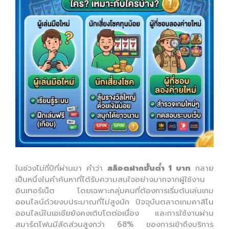
ในช่วงไม่กี่ปีที่ผ่านมา คำว่า
สล็อตฝากขั้นต่ำ 1 บาท
กลาย
เป็นหนึ่งในคำค้นหาที่ได้รับความสนใจอย่างมากจากผู้ใช้งาน
อินเทอร์เน็ต โดยเฉพาะกลุ่มคนที่ต้องการเริ่มต้นเล่นเกม
ออนไลน์ด้วยงบประมาณที่ไม่สูงนัก ปัจจุบันตลาดเกมคาสิโน
ออนไลน์ในเอเชียยังคงเติบโตต่อเนื่อง และการใช้งานผ่าน
สมาร์ตโฟนมีสัดส่วนสูงกว่า 68% ของการเข้าถึงบริการ