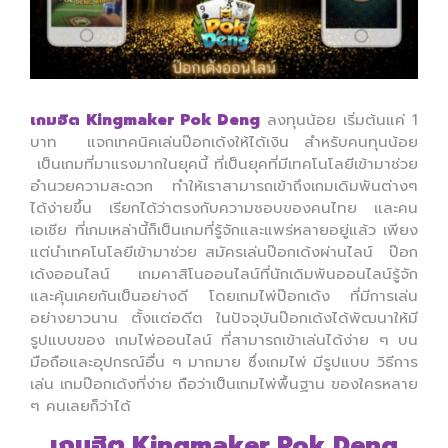
เกมฮิต Kingmaker Pok Deng
ลงทุนน้อย เริ่มต้นแค่ 1
บาท แจกเทคนิคเล่นป๊อกเด้งให้ได้เงิน สำหรับคนทุนน้อย
เป็นเกมที่มาแรงมากในยุคนี้ ที่เป็นยุคที่มีเทคโนโลยีเข้ามาช่วย
อำนวยความสะดวก ทำให้เราสามารถเข้าถึงเกมเดิมพันต่างๆ
ได้ง่ายขึ้น เรียกได้ว่าตรงกับความชอบของคนไทย และคน
เอเชีย ที่เกมเหล่านี้ก็เป็นเกมที่รู้จักและแพร่หลายอยู่แล้ว เพียง
แต่นำเทคโนโลยีเข้ามาช่วย สมัครเล่นป๊อกเด้งผ่านไลน์ ป๊อก
เด้งออนไลน์ เกมคาสิโนออนไลน์ที่นักเดิมพันออนไลน์รู้จัก
และคุ้นเคยกันเป็นอย่างดี โดยเกมไพ่ป๊อกเด้ง ที่มีการเล่น
อย่างยาวนาน ตั้งแต่อดีต ในปัจจุบันป๊อกเด้งได้พัฒนาให้มี
รูปแบบของ เกมไพ่ออนไลน์ ที่สามารถเข้าเล่นได้ง่าย ๆ บน
มือถือและอุปกรณ์อื่น ๆ มากมาย ซึ่งเกมไพ่ มีรูปแบบ วิธีการ
เล่น เกมป๊อกเด้งที่ง่าย ถือว่าเป็นเกมไพ่พื้นฐาน ของใครหลาย
ๆ คนเลยก็ว่าได้
เกมฮิต Kingmaker Pok Deng