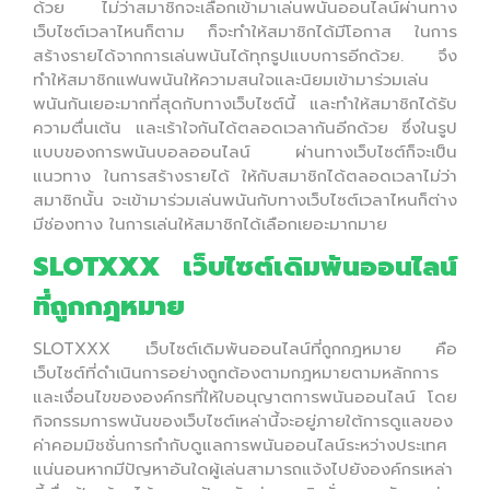
ด้วย ไม่ว่าสมาชิกจะเลือกเข้ามาเล่นพนันออนไลน์ผ่านทาง
เว็บไซต์เวลาไหนก็ตาม ก็จะทำให้สมาชิกได้มีโอกาส ในการ
สร้างรายได้จากการเล่นพนันได้ทุกรูปแบบการอีกด้วย. จึง
ทำให้สมาชิกแฟนพนันให้ความสนใจและนิยมเข้ามาร่วมเล่น
พนันกันเยอะมากที่สุดกับทางเว็บไซต์นี้ และทำให้สมาชิกได้รับ
ความตื่นเต้น และเร้าใจกันได้ตลอดเวลากันอีกด้วย ซึ่งในรูป
แบบของการพนันบอลออนไลน์ ผ่านทางเว็บไซต์ก็จะเป็น
แนวทาง ในการสร้างรายได้ ให้กับสมาชิกได้ตลอดเวลาไม่ว่า
สมาชิกนั้น จะเข้ามาร่วมเล่นพนันกับทางเว็บไซต์เวลาไหนก็ต่าง
มีช่องทาง ในการเล่นให้สมาชิกได้เลือกเยอะมากมาย
SLOTXXX
เว็บไซต์เดิมพันออนไลน์
ที่ถูกกฎหมาย
SLOTXXX เว็บไซต์เดิมพันออนไลน์ที่ถูกกฎหมาย คือ
เว็บไซต์ที่ดำเนินการอย่างถูกต้องตามกฎหมายตามหลักการ
และเงื่อนไขขององค์กรที่ให้ใบอนุญาตการพนันออนไลน์ โดย
กิจกรรมการพนันของเว็บไซต์เหล่านี้จะอยู่ภายใต้การดูแลของ
ค่าคอมมิชชั่นการกำกับดูแลการพนันออนไลน์ระหว่างประเทศ
แน่นอนหากมีปัญหาอันใดผู้เล่นสามารถแจ้งไปยังองค์กรเหล่า