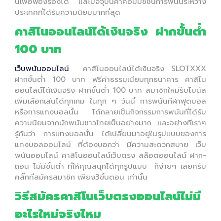
นี้เพื่อฟ้องร้องได้ และปัจจุบันค่าคอมมิชชั่นการพนันระหว่าง
ประเทศที่ได้รับความนิยมมากที่สุด
คาสิโนออนไลน์ได้เงินจริง ฝากขั้นต่ำ
100 บาท
เว็บพนันออนไลน์
คาสิโนออนไลน์ได้เงินจริง SLOTXXX
ฝากขั้นต่ำ 100 บาท ฟรีค่าธรรมเนียมทุกธนาคาร คาสิโน
ออนไลน์ได้เงินจริง ฝากขั้นต่ำ 100 บาท สมาชิกใหม่รับโบนัส
เพิ่มเลือกเล่นได้ทุกเกม ในทุก ๆ วันนี้ การพนันกีฬาฟุตบอล
หรือการแทงบอลนั้น ได้กลายเป็นกิจกรรมการพนันที่ได้รับ
ความนิยมจากนักพนันชาวไทยเป็นอย่างมาก และอย่างทีเราๆ
รู้กันว่า การแทงบอลนั้น ได้เปลี่ยนมาอยู่ในรูปแบบของการ
แทงบอลออนไลน์ ที่ต้องบอกว่า มีความสะดวกสบาย เว็บ
พนันออนไลน์ คาสิโนออนไลน์เว็บตรง สล็อตออนไลน์ ฝาก-
ถอน ไม่มีขั้นต่ำ ที่ให้คุณสนุกได้ทุกรูปแบบ ก็ง่ายๆ เลยครับ
คลิ๊กที่สมัครสมาชิก เพียง3ขั้นตอน เท่านั้น
วิธีสมัครคาสิโนเว็บตรงออนไลน์ไม่มี
อะไรใหม่จริงไหม