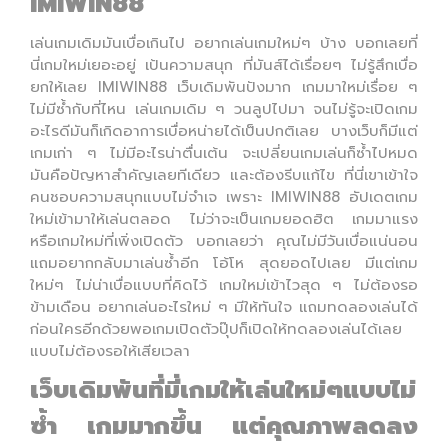
IMIWIN88
เล่นเกมเดิมมันเบื่อเกินไป อยากเล่นเกมใหม่ๆ บ้าง บอกเลยที่
นี่เกมใหม่เยอะอยู่ เป้นความสนุก ที่มันส์ได้เรื่อยๆ ไม่รู้สึกเบื่อ
ยกให้เลย IMIWIN88 เว็บเดิมพันปังมาก เกมมาใหม่เรื่อย ๆ
ไม่มีซ้ำกับที่ไหน เล่นเกมเดิม ๆ วนลูปไปมา จนไม่รู้จะเปิดเกม
อะไรดีมันก็เกิดอาการเบื่อหน่ายได้เป็นปกติเลย บางเว็บก็มีแต่
เกมเก่า ๆ ไม่มีอะไรน่าตื่นเต้น จะเปลี่ยนเกมเล่นก็ซ้ำไปหมด
มันคือปัญหาสำคัญเลยทีเดียว และต้องรีบแก้ไข ที่นี่เขาเข้าใจ
คนชอบความสนุกแบบไม่จำเจ เพราะ IMIWIN88 อัปเดตเกม
ใหม่เข้ามาให้เล่นตลอด ไม่ว่าจะเป็นเกมยอดฮิต เกมมาแรง
หรือเกมใหม่ที่เพิ่งเปิดตัว บอกเลยว่า คุณไม่มีวันเบื่อแน่นอน
แถมอยากกลับมาเล่นซ้ำอีก โอ้โห สุดยอดไปเลย มีแต่เกม
ใหม่ๆ ไม่น่าเบื่อแบบที่คิดไว้ เกมใหม่เข้าไวสุด ๆ ไม่ต้องรอ
ข้ามเดือน อยากเล่นอะไรใหม่ ๆ มีให้ทันใจ แถมทดลองเล่นได้
ก่อนใครอีกด้วยพอเกมเปิดตัวปุ๊ปก็เปิดให้ทดลองเล่นได้เลย
แบบไม่ต้องรอให้เสียเวลา
เว็บเดิมพันที่มี่เกมให้เล่นใหม่ๆแบบไม่
ซ้ำ เกมมากขึ้น แต่คุณภาพลดลง