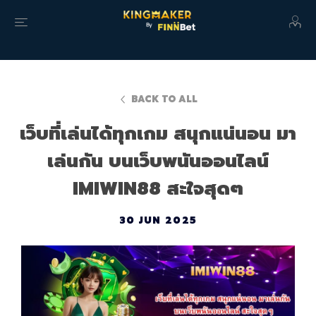
BACK TO ALL
เว็บที่เล่นได้ทุกเกม สนุกแน่นอน มา
เล่นกัน บนเว็บพนันออนไลน์
IMIWIN88 สะใจสุดๆ
30 JUN 2025