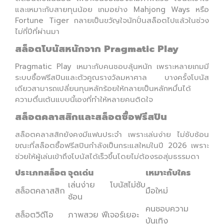
และเหมาะกับสายทุนน้อย เกมอย่าง Mahjong Ways หรือ
Fortune Tiger กลายเป็นขวัญใจนักปั่นสล็อตไปแล้วในช่วง
ไม่กี่ปีที่ผ่านมา
สล็อตโบนัสหนักจาก Pragmatic Play
Pragmatic Play เหมาะกับคนชอบลุ้นหนัก เพราะหลายเกมมี
ระบบซื้อฟรีสปินและตัวคูณรางวัลมหาศาล บางครั้งโบนัส
เดียวสามารถเปลี่ยนทุนหลักร้อยให้กลายเป็นหลักหมื่นได้
ความตื่นเต้นแบบนี้เองที่ทำให้หลายคนติดใจ
สล็อตคลาสสิกและสล็อตซื้อฟรีสปิน
สล็อตคลาสสิกยังคงมีแฟนประจำ เพราะเล่นง่าย ไม่ซับซ้อน
ขณะที่สล็อตซื้อฟรีสปินกำลังเป็นกระแสใหม่ในปี 2026 เพราะ
ช่วยให้ผู้เล่นเข้าถึงโบนัสได้เร็วขึ้นโดยไม่ต้องรอสุ่มธรรมดา
ประเภทสล็อต
จุดเด่น
เหมาะกับใคร
เล่นง่าย โบนัสไม่ซับ
สล็อตคลาสสิก
มือใหม่
ซ้อน
คนชอบความ
สล็อตวิดีโอ
ภาพสวย ฟีเจอร์เยอะ
บันเทิง