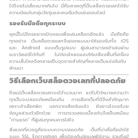
ได้โดยไม่เสี่ยงมากเกินไป นี่คือสาเหตุที่เว็บสล็อตวอเลทได้รับ
ความนิยมในกลุ่มวัยรุ่นและคนเริ่มต้นเล่นออนไลน์
รองรับมือถือทุกระบบ
ยุคนี้ไม่มีใครอยากเปิดคอมเพื่อเล่นสล็อตอีกแล้ว มือถือคือ
ทุกอย่าง เว็บสล็อตวอเลทจึงออกแบบมาให้รองรับทั้ง iOS
และ Android แบบเต็มรูปแบบ ผู้เล่นสามารถเข้าเล่นผ่าน
เบราว์เซอร์ได้ทันที ไม่ต้องโหลดแอปให้เปลืองพื้นที่เครื่อง
ความลื่นไหลจึงกลายเป็นจุดขายสำคัญที่หลายเว็บแข่งขันกัน
พัฒนา
วิธีเลือกเว็บสล็อตวอเลทที่ปลอดภัย
ถึงแม้เว็บสล็อตวอเลทจะมีจำนวนมาก แต่ไม่ได้หมายความว่า
ทุกเว็บจะปลอดภัยเหมือนกัน การเลือกเว็บที่ดีจึงสำคัญมาก
เพราะถ้าเลือกผิด นอกจากเสียเงินแล้ว ยังอาจโดนขโมย
ข้อมูลส่วนตัวอีกด้วย การตรวจสอบเบื้องต้นจึงเป็นเหมือน
“ด่านแรก” ที่ผู้เล่นทุกคนควรใส่ใจ
สิ่งแรกที่ควรดูคือระบบความปลอดภัย เว็บที่น่าเชื่อถือมักใช้
ระบบ SSL Encryption เพื่อป้องกันข้อมูลผู้ใช้งาน รวมถึงมี