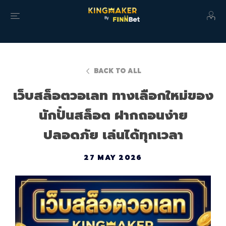
BACK TO ALL
เว็บสล็อตวอเลท ทางเลือกใหม่ของ
นักปั่นสล็อต ฝากถอนง่าย
ปลอดภัย เล่นได้ทุกเวลา
27 MAY 2026