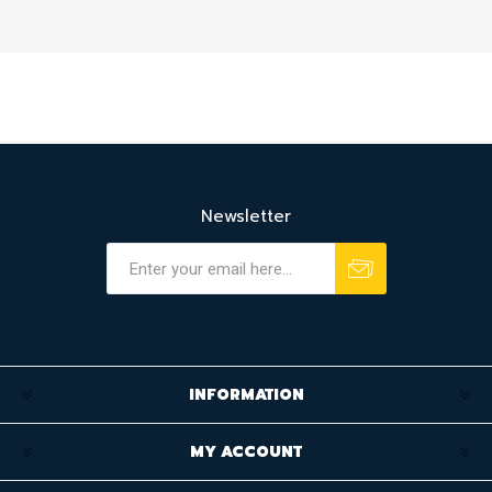
Newsletter
INFORMATION
MY ACCOUNT