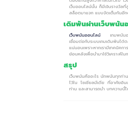
ตอบแทนสูงกว่าคาสิโนทั่วไป เว็บ
เว็บออนไลน์นั้น ก็มีเงินรางวัล
สล็อตมาแจก แบบจัดเต็มกันอีกด้ว
เดิมพันผ่านเว็บพนัน
เว็บพนันออนไลน์
เกมพนันออนไลน
เชื่อมต่อกับระบบเกมเดิมพันได
แน่นอนเพราะหากเรามีเทคนิคการ
ย้อนหลังเพื่อนำมาใช้วิเคราะห์
สรุป
เว็บพนันคืออะไร นักพนันทุกท่า
ไว้ใน โซเชียลมีเดีย ที่อาศัยอิน
ท่าน และสามารถนำ บทความนี้ไปวิ