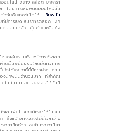
โนออนไลน์ อย่าง สล็อต บาคาร่า
วลา โดยการเล่นพนันออนไลน์นั้น
ต่อกับอินเทอร์เน็ตได้
เว็บพนัน
บที่มีการเปิดให้บริการตลอด 24
ีความปลอดภัย คุ้มค่าและบันเทิง
ื่อเราเล่นจ บเว็บจะมีการอัพเดท
นผ่านเว็บพนันออนไลน์มีดีกว่าการ
ใจได้เลยว่าที่นี่มีการฝาก ถอน
จของนักพนันจำนวนมาก ที่สำคัญ
นออนไลน์สามารถตรวจสอบได้ทันที
กเดิมพันไม่ค่อยมีเวลาได้ไปเล่น
า ถึงแม้กลางวันจะไม่มีเวลาว่าง
ดเวลาอีกด้วยและคำนวณว่ามีค่า