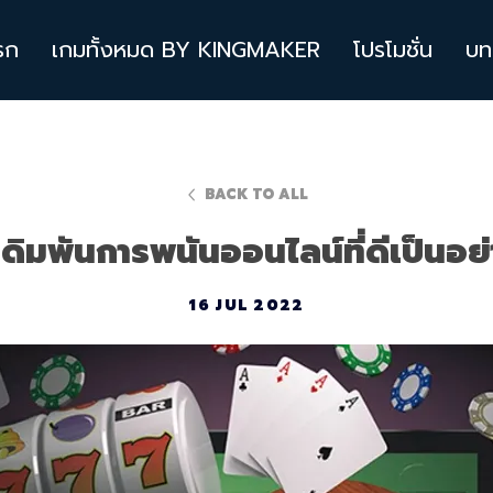
รก
เกมทั้งหมด BY KINGMAKER
โปรโมชั่น
บท
BACK TO ALL
เดิมพันการพนันออนไลน์ที่ดีเป็นอย
16 JUL 2022