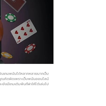
ิมพันเกมพนันได้หลากหลายมากเว็บ
 คุณคิดผิดเพราะเว็บพนันออนไลน์
ยังมีเกมเดิมพันกีฬาให้ได้เล่นไป