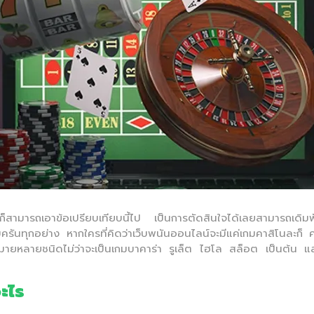
นใจก็สามารถเอาข้อเปรียบเทียบนี้ไป เป็นการตัดสินใจได้เลยสามารถเด
รบครันทุกอย่าง หากใครที่คิดว่าเว็บพนันออนไลน์จะมีแค่เกมคาสิโนละก็
มากมายหลายชนิดไม่ว่าจะเป็นเกมบาคาร่า รูเล็ต ไฮโล สล็อต เป็นต้น และ
ะไร