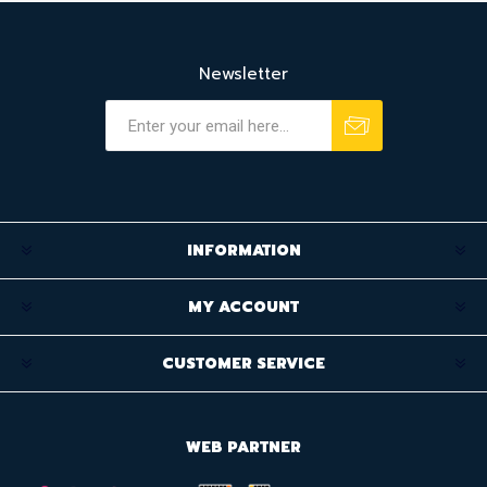
Newsletter
INFORMATION
MY ACCOUNT
CUSTOMER SERVICE
WEB PARTNER