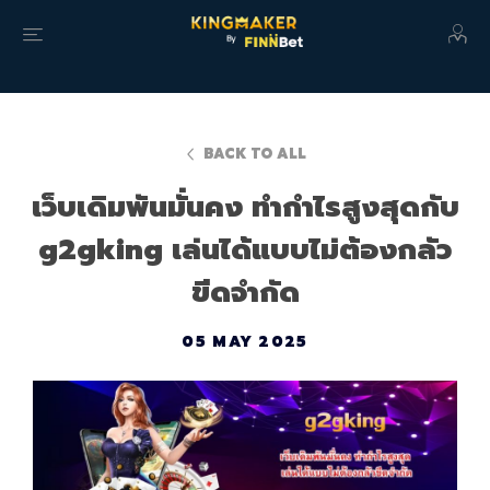
BACK TO ALL
เว็บเดิมพันมั่นคง ทำกำไรสูงสุดกับ
g2gking เล่นได้แบบไม่ต้องกลัว
ขีดจำกัด
05 MAY 2025