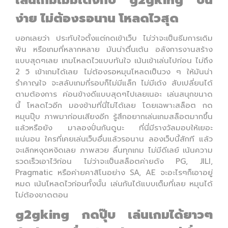
เล่นเกมไม่มีเด้งกับ
g2gking
ปั่น
ง่าย ไม่ต้องรอนาน โหลดไวสุด
บอกเลยว่า ประทับใจตั้งแต่กดเข้าเว็บ ไม่ว่าจะเป็นธีมการเดิม
พัน หรือเกมที่หลากหลาย มันน่าตื่นเต้น อลังการงานสร้าง
แบบสุดๆเลย เกมโหลดไวแบบทันใจ เน้นเข้าเล่นไปก่อน ไม่ถึง
2 วิ เข้าเกมได้เลย ไม่ต้องรอหมุนโหลดเป็นวง ๆ ให้มันน่า
รำคาญใจ จะสลับเกมกี่รอบก็ไม่มีแล็ก ไม่มีเด้ง สับเปลี่ยนได้
ตามต้องการ ค่อนข้างดีแบบสุดๆไปเลยเนอะ เล่นสนุกขนาด
นี้ โหลดไวอีก มองข้ามที่นี่ไม่ได้เลย โดยเฉพาะสล็อต กด
หมุนปุ๊บ ภาพมาก่อนเสียงอีก รู้สึกอยากเล่นเกมสล็อตมากขึ้น
แล้วหรือยัง มาลองปั่นกันดูนะ ที่นี่มีรางวัลมอบให้เยอะ
แน่นอน ใครที่เคยเล่นเว็บอื่นแล้วรอนาน ลองเว็บนี้สักที แล้ว
จะเลิกหงุดหงิดเลย ภาพสวย ลื่นทุกเกม ไม่มีดีเลย์ เน้นความ
รวดเร็วเอาไว้ก่อน ไม่ว่าจะเป็นสล็อตค่ายดัง PG, JILI,
Pragmatic หรือค่ายคาสิโนอย่าง SA, AE จะอะไรๆก็เอาอยู่
หมด เน้นโหลดไวก่อนทั้งนั้น เล่นกันได้แบบเต็มที่เลย หมุนได้
ไม่ต้องขาดตอน
g2gking
กดปุ๊บ เล่นเกมได้ยาวๆ