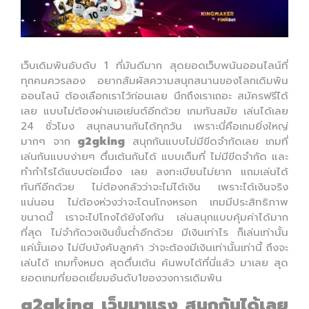
เว็บเดิมพันอับดับ 1 ที่มันดีมาก สุดยอดเว็บพนันออนไลน์ที่
ทุกคนควรลอง อยากสัมผัสความสนุกสนานของโลกเดิมพัน
ออนไลน์ ต้องเลือกเราไว้ก่อนเลย นึกถึงเราเถอะ สมัครฟรีได้
เลย แบบไม่ต้องผ่านเอเย่นต์อีกด้วย เกมทันสมัย เล่นได้เลย
24 ชั่วโมง สนุกสนานกันได้ทุกวัน เพราะนี่คือเกมยิ่งใหญ่
มากๆ จาก
g2gking
สนุกกันแบบไม่มีขีดจำกัดเลย เกมที่
เล่นกันแบบง่ายๆ ตื่นเต้นกันได้ แบบเต็มที่ ไม่มีขีดจำกัด และ
ทำกำไรได้แบบต่อเนื่อง เลย ลงทะเบียนไม่ยาก แถมเล่นได้
ทันทีอีกด้วย ไม่ต้องกลัวว่าจะไม่ได้เงิน เพราะได้เงินจริง
แน่นอน ไม่ต้องห่วงว่าจะโดนโกงหรอก เกมมีประสิทธิภาพ
ขนาดนี้ เราจะไปโกงได้ยังไงกัน เล่นสนุกแบบคุ้มค่าได้มาก
ที่สุด ไม่จำกัดวงเงินขั้นต่ำอีกด้วย มีเงินเท่าไร ก็เล่นเท่านั้น
แค่นั้นเอง ไม่บีบบังคับลูกค้า ว่าจะต้องมีเงินเท่านั้นเท่านี้ ถึงจะ
เล่นได้ เกมทั้งหมด สุดตื่นเต้น ค้นพบได้ที่นี่แล้ว มาเลย สุด
ยอดเกมที่ยอดเยี่ยมอันดับ1ของวงการเดิมพัน
g2gking
เว็บมาแรง สนุกกันได้เลย