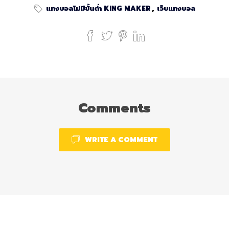
แทงบอลไม่มีขั้นต่ำ KING MAKER
,
เว็บแทงบอล
Comments
WRITE A COMMENT