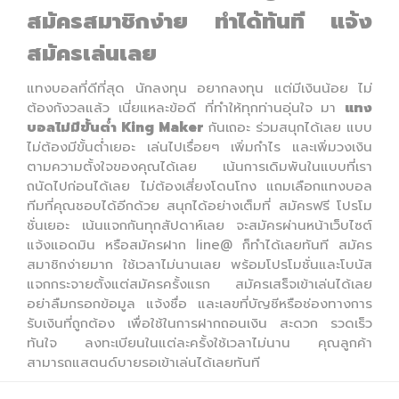
สมัครสมาชิกง่าย ทำได้ทันที แจ้ง
สมัครเล่นเลย
แทงบอลที่ดีที่สุด นักลงทุน อยากลงทุน แต่มีเงินน้อย ไม่
ต้องกังวลแล้ว เนี่ยแหละข้อดี ที่ทำให้ทุกท่านอุ่นใจ มา
แทง
บอลไม่มีขั้นต่ำ King Maker
กันเถอะ ร่วมสนุกได้เลย แบบ
ไม่ต้องมีขั้นต่ำเยอะ เล่นไปเรื่อยๆ เพิ่มกำไร และเพิ่มวงเงิน
ตามความตั้งใจของคุณได้เลย เน้นการเดิมพันในแบบที่เรา
ถนัดไปก่อนได้เลย ไม่ต้องเสี่ยงโดนโกง แถมเลือกแทงบอล
ทีมที่คุณชอบได้อีกด้วย สนุกได้อย่างเต็มที่ สมัครฟรี โปรโม
ชั่นเยอะ เน้นแจกกันทุกสัปดาห์เลย จะสมัครผ่านหน้าเว็บไซต์
แจ้งแอดมิน หรือสมัครฝาก line@ ก็ทำได้เลยทันที สมัคร
สมาชิกง่ายมาก ใช้เวลาไม่นานเลย พร้อมโปรโมชั่นและโบนัส
แจกกระจายตั้งแต่สมัครครั้งแรก สมัครเสร็จเข้าเล่นได้เลย
อย่าลืมกรอกข้อมูล แจ้งชื่อ และเลขที่บัญชีหรือช่องทางการ
รับเงินที่ถูกต้อง เพื่อใช้ในการฝากถอนเงิน สะดวก รวดเร็ว
ทันใจ ลงทะเบียนในแต่ละครั้งใช้เวลาไม่นาน คุณลูกค้า
สามารถแสตนด์บายรอเข้าเล่นได้เลยทันที