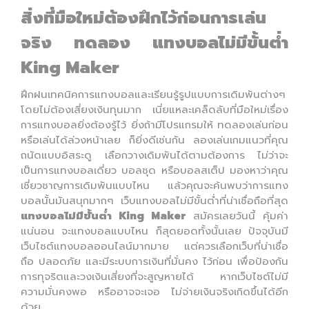
สิ่งที่มือใหม่ต้องฝึกไว้ก่อนการเล่น
จริง ทดลอง
แทงบอลไม่มีขั้นต่ำ
King Maker
ฝึกฝนเทคนิคการแทงบอลและเรียนรู้รูปแบบการเดิมพันต่างๆ
โดยไม่ต้องเสี่ยงเงินทุนมาก เนี่ยแหละเคล็ดลับที่มือใหม่เรื่อง
การแทงบอลยิ่งต้องรู้ไว้ ยิ่งถ้ามีโปรแกรมให้ ทดลองเล่นก่อน
หรือเล่นได้ล่วงหน้าเลย ก็ยิ่งดีเช่นกัน ลองเล่นเกมแนวที่คุณ
ถนัดแบบอิสระดู เลือกวางเดิมพันได้ตามต้องการ ไม่ว่าจะ
เป็นการแทงบอลเดี่ยว บอลชุด หรือบอลสเต็ป มองหาว่าคุณ
เชี่ยวชาญการเดิมพันแบบไหน แล้วคุณจะค้นพบว่าการแทง
บอลนั้นมันสนุกมากๆ เว็บแทงบอลไม่มีขั้นต่ำที่น่าเชื่อถือที่สุด
แทงบอลไม่มีขั้นต่ำ King Maker
สมัครเลยวันนี้ คุ้มค่า
แน่นอน จะแทงบอลแบบไหน ก็สุดยอดทั้งนั้นเลย ปัจจุบันมี
เว็บไซต์แทงบอลออนไลน์มากมาย แต่ควรเลือกเว็บที่น่าเชื่อ
ถือ ปลอดภัย และมีระบบการเงินที่มั่นคง ไว้ก่อน เพื่อป้องกัน
การทุจริตและวงเงินเสี่ยงที่จะสูญหายได้ หากเว็บไซต์ไม่มี
ความมั่นคงพอ หรืออาจจะเจอ ไม่จ่ายเงินจริงเกิดขึ้นได้อีก
ด้วย