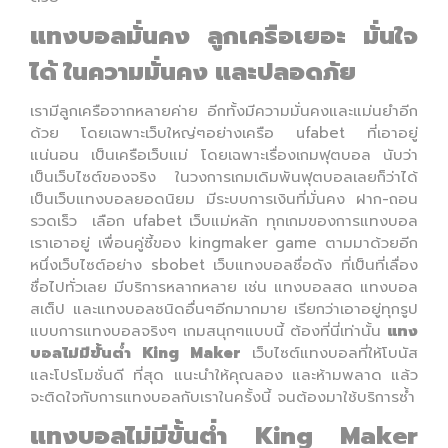
แทงบอลมั่นคง ลูกเครือเยอะ มั่นใจ
ได้ ในความมั่นคง และปลอดภัย
เรามีลูกเครือจากหลายค่าย อีกทั้งมีความมั่นคงและแม่นยำอีก
ด้วย โดยเฉพาะเว็บใหญ่ๆอย่างเครือ ufabet ที่เอาอยู่
แน่นอน เป็นเครือเว็บแม่ โดยเฉพาะเรื่องเกมฟุตบอล นับว่า
เป็นเว็บไซต์ของจริง ในวงการเกมเดิมพันฟุตบอลเลยก็ว่าได้
เป็นเว็บแทงบอลยอดนิยม มีระบบการเงินที่มั่นคง ฝาก-ถอน
รวดเร็ว เลือก ufabet เว็บแม่หลัก ทุกเกมของการแทงบอล
เราเอาอยู่ เพื่อนคู่ซี้ของ kingmaker game ตามมาด้วยอีก
หนึ่งเว็บไซต์อย่าง sbobet เว็บแทงบอลชื่อดัง ที่เป็นที่เลื่อง
ชื่อไปทั่วเลย มีบริการหลากหลาย เช่น แทงบอลสด แทงบอล
สเต็ป และแทงบอลชนิดอื่นๆอีกมากมาย เรียกว่าเอาอยู่ทุกรูป
แบบการแทงบอลจริงๆ เกมสนุกๆแบบนี้ ต้องที่นี่เท่านั้น
แทง
บอลไม่มีขั้นต่ำ King Maker
เว็บไซต์แทงบอลที่ให้โบนัส
และโปรโมชั่นดี ที่สุด แนะนำให้คุณลอง และห้ามพลาด แล้ว
จะติดใจกับการแทงบอลกับเราในครั้งนี้ จนต้องมาใช้บริการซ้ำ
แทงบอลไม่มีขั้นต่ำ King Maker