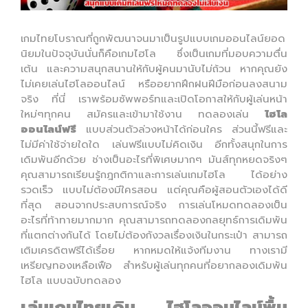
เกมไทยโบราณที่ถูกพัฒนาจนมาเป็นรูปแบบเกมออนไลน์ยอด
นิยมในปัจจุบันนั่นก็คือเกมไฮโล ซึ่งเป็นเกมที่มอบความตื่น
เต้น และความสนุกสนานให้กับผู้คนมานับไม่ถ้วน หากคุณยัง
ไม่เคยเล่นไฮโลออนไลน์ หรืออยากฝึกฝนฝีมือก่อนลงสนาม
จริง ที่นี่ เราพร้อมซัพพอร์ทและเปิดโอกาสให้กับผู้เล่นหน้า
ใหม่ๆทุกคน สมัครและเข้ามาใช้งาน ทดลองเล่น
ไฮโล
ออนไลน์ฟรี
แบบส่วนตัวล่วงหน้าได้ก่อนใคร ส่วนนี้ฟรีและ
ไม่มีค่าใช้จ่ายใดใด เล่นฟรีแบบไม่คิดเงิน อีกทั้งสนุกในการ
เดิมพันอีกด้วย ช่างเป็นอะไรที่พิเศษมากๆ มันส์ทุกหยดจริงๆ
คุณสามารถเรียนรู้กฎกติกาและการเล่นเกมไฮโล ได้อย่าง
รวดเร็ว แบบไม่ต้องมีใครสอน แต่คุณคือผู้สอนตัวเองได้ดี
ที่สุด สอนจากประสบการณ์จริง การเล่นโหมดทดลองเป็น
อะไรที่ท้าทายมากมาก คุณสามารถทดลองกลยุทธ์การเดิมพัน
ที่แตกต่างกันได้ โดยไม่ต้องกังวลเรื่องเงินในกระเป๋า สามารถ
เติมเครดิตฟรีได้เรื่อย หากหมดให้แจ้งทีมงาน ทางเรามี
เหรียญทองเหลือเฟือ สำหรับผู้เล่นทุกคนที่อยากลองเดิมพัน
ไฮโล แบบฉบับทดลอง
เล่นเกมไทยเดิม
ไฮโลออนไลน์พื้น