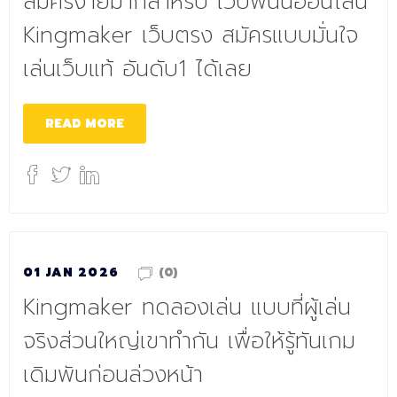
สมัครง่ายมากสำหรับ เว็บพนันออนไลน์
Kingmaker เว็บตรง สมัครแบบมั่นใจ
เล่นเว็บแท้ อันดับ1 ได้เลย
READ MORE
01 JAN 2026
(0)
Kingmaker ทดลองเล่น แบบที่ผู้เล่น
จริงส่วนใหญ่เขาทำกัน เพื่อให้รู้ทันเกม
เดิมพันก่อนล่วงหน้า