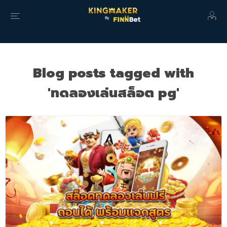
Blog posts tagged with
'ทดลองเล่นสล็อต pg'