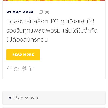
01 MAY 2024
(0)
ทดลองเล่นสล็อต PG ทุนน้อยเล่นได้
รองรับทุกแพลตฟอร์ม เล่นได้ไม่จำกัด
ไม่ต้องสมัครก่อน
READ MORE
Blog search