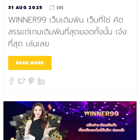
31 AUG 2025
(0)
WINNER99 เว็บเดิมพัน เว็บที่ใช่ คัด
สรรแต่เกมเดิมพันที่สุดยอดทั้งนั้น เจ๋ง
ที่สุด เล่นเลย
READ MORE