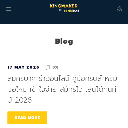
Blog
17 MAY 2026
(0)
สมัครบาคาร่าออนไลน์ คู่มือครบสำหรับ
มือใหม่ เข้าใจง่าย สมัครไว เล่นได้ทันที
ปี 2026
READ MORE