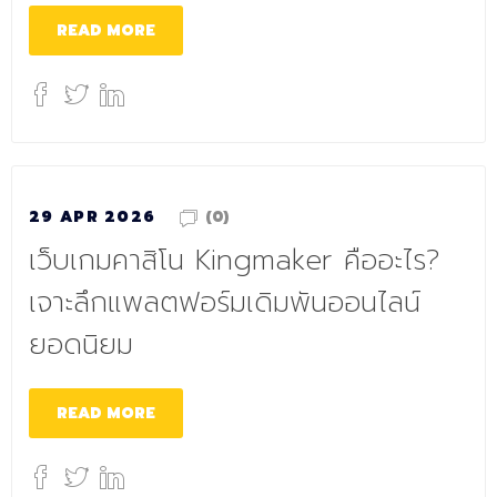
READ MORE
29 APR 2026
(0)
เว็บเกมคาสิโน Kingmaker คืออะไร?
เจาะลึกแพลตฟอร์มเดิมพันออนไลน์
ยอดนิยม
READ MORE