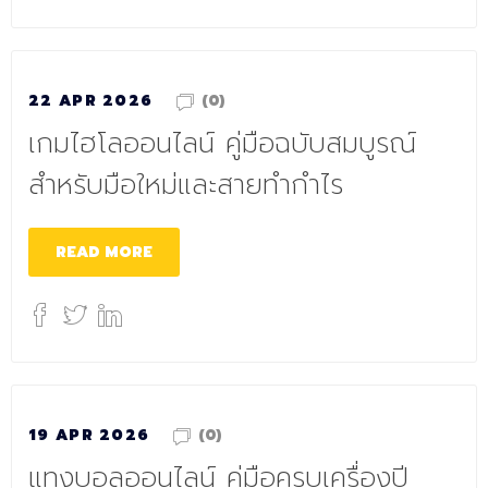
22 APR 2026
(0)
เกมไฮโลออนไลน์ คู่มือฉบับสมบูรณ์
สำหรับมือใหม่และสายทำกำไร
READ MORE
19 APR 2026
(0)
แทงบอลออนไลน์ คู่มือครบเครื่องปี