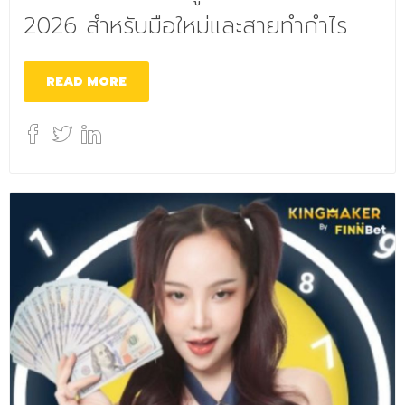
2026 สำหรับมือใหม่และสายทำกำไร
READ MORE