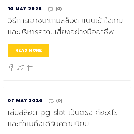
10 MAY 2026
(0)
วิธีการเอาชนะเกมสล็อต แบบเข้าใจเกม
และบริหารความเสี่ยงอย่างมืออาชีพ
READ MORE
07 MAY 2026
(0)
เล่นสล็อต pg slot เว็บตรง คืออะไร
และทำไมถึงได้รับความนิยม