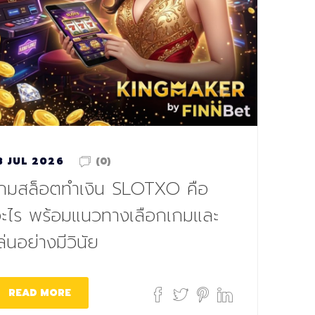
3 JUL 2026
(0)
กมสล็อตทำเงิน SLOTXO คือ
ะไร พร้อมแนวทางเลือกเกมและ
ล่นอย่างมีวินัย
READ MORE