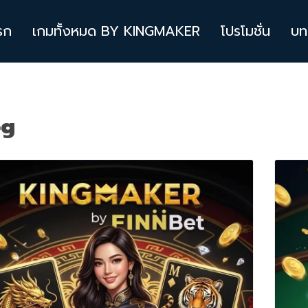
รก
เกมทั้งหมด BY KINGMAKER
โปรโมชั่น
บท
og