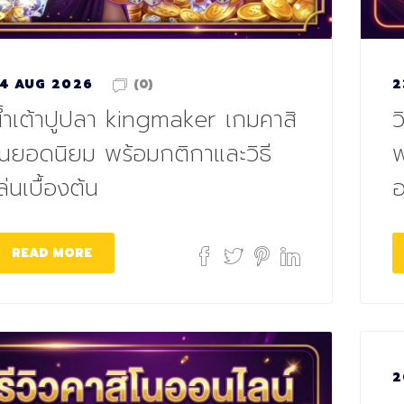
4 AUG 2026
2
(0)
้ำเต้าปูปลา kingmaker เกมคาสิ
ว
นยอดนิยม พร้อมกติกาและวิธี
พ
ล่นเบื้องต้น
อ
READ MORE
2