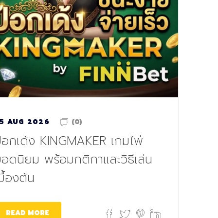
5 AUG 2026
(0)
๊อกเด้ง KINGMAKER เกมไพ่
อดนิยม พร้อมกติกาและวิธีเล่น
บื้องต้น
READ MORE