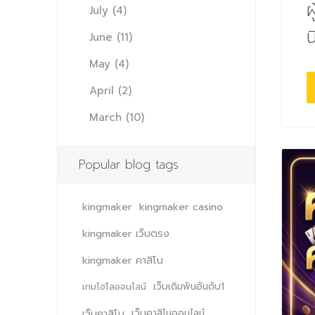
ผ
July (4)
น
June (11)
May (4)
April (2)
March (10)
Popular blog tags
kingmaker
kingmaker casino
kingmaker เว็บตรง
kingmaker คาสิโน
เว็บเดิมพันอันดับ1
เกมไฮโลออนไลน์
เว็บคาสิโน
เว็บคาสิโนออนไลน์