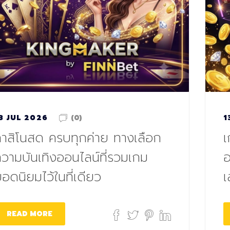
8 JUL 2026
1
(0)
าสิโนสด ครบทุกค่าย ทางเลือก
เ
วามบันเทิงออนไลน์ที่รวมเกม
อ
อดนิยมไว้ในที่เดียว
เ
READ MORE