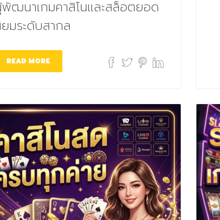
ู้พัฒนาเกมคาสิโนและสล็อตยอด
ิยมระดับสากล
READ MORE