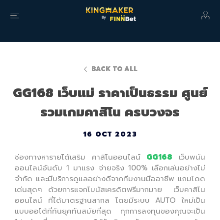
BACK TO ALL
GG168 เว็บแม่ ราคาเป็นธรรม ศูนย์
รวมเกมคาสิโน ครบวงจร
16 OCT 2023
ช่องทางหารายได้เสริม คาสิโนออนไลน์
GG168
เว็บพนัน
ออนไลน์อันดับ 1 มาแรง จ่ายจริง 100% เลือกเล่นอย่างไม่
จำกัด และมีบริการดูแลอย่างดีจากทีมงานมืออาชีพ แถมโดด
เด่นสุดๆ ด้วยการแจกโบนัสเครดิตฟรีมากมาย เว็บคาสิโน
ออนไลน์ ที่ได้มาตรฐานสากล โดยมีระบบ AUTO ใหม่เป็น
แบบออโต้ที่ทันยุคทันสมัยที่สุด ทุกการลงทุนของคุณจะเป็น