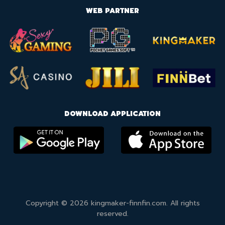
WEB PARTNER
DOWNLOAD APPLICATION
Copyright © 2026 kingmaker-finnfin.com. All rights
reserved.