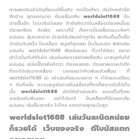
การเสกเงินเข้าบัญชีแบบมีชั้นเชิง กดมือเดียว เงินไหลเข้ามือ
อีกข้าง สุดยอดมาก ปั่นสล็อตกับ
worldslot1688
ปั่น
ง่ายขึ้นอีก โดนจริงจังเลย ถ้ายังคิดว่าปั่นสล็อตต้องเหนื่อย
ต้องเครียด คิดผิด เพราะที่นี่ คือการปั่นสล็อตแบบชิลๆ
แน่นอน ลุ้นแตกง่าย มีเวอร์ชันใหม่เข้าทุกวัน สมกับเป็นเว็บชื่อ
ดังอันดับหนึ่ง ปั่นสล็อต สนุกที่สุดเลย ปั่นวันละนิด พิชิตเงิน
แสนกับ worldslot1688 ฟิลเงินแสน ที่จะทำให้เรา อยาก
เข้าไปปั่นทันทีทันใด เงินมันล่อตาล่อใจเหลือเกิน มาสนุกกันได้
แน่นอน สมัยนี้ใครยังคิดว่า ต้องลงเยอะ ต้องเทหมดหน้าตัก
ถึงจะได้เงินจากสล็อต บอกเลยว่าคิดผิดแล้วเพื่อน ที่
worldslot1688 น่ะ เค้าเล่นกันแบบฉลาด ๆ กำไรแบบเนียน
ๆ กันทั้งนั้น ความสนุกในการปั่นสล็อตที่ใครก็พลาดไม่ได้ทั้ง
นั้น
worldslot1688
เปิดให้เข้าเล่นแล้ว แบบเต็มที่เลย
ลงเงินเดิมพันเลย อย่าได้แคร์ ปั่นสล็อตที่นี่ปลอดภัย
แน่นอน เงินก็แจกจริง ไม่โกง แตกง่ายสุดอะไรสุด
worldslot1688
เล่นวันละนิดหน่อย
ก็รวยได้ เว็บของจริง ตีโบนัสแตก