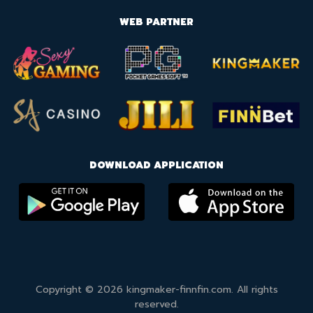
WEB PARTNER
DOWNLOAD APPLICATION
Copyright © 2026 kingmaker-finnfin.com. All rights
reserved.