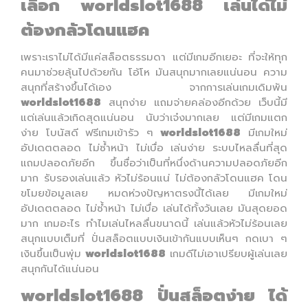
เลือก
worldslot1688
เล่นได้ไม่
ต้องกลัวโดนแฮค
เพราะเราไม่ได้มีแค่สล็อตธรรมดา แต่มีเกมอีกเยอะ ที่จะให้ทุก
คนมาช่วยลุ้นไปด้วยกัน โอ้โห มันสนุกมากเลยแน่นอน ความ
สนุกที่สร้างขึ้นได้เอง จากการเล่นเกมเดิมพัน
worldslot1688
สนุกง่าย แถมจ่ายคล่องอีกด้วย เว็บนี้มี
แต่เล่นแล้วเกิดสุดแน่นอน นับว่าเจ๋งมากเลย แต่มีเกมแตก
ง่าย โบนัสดี ฟรีเกมเข้ารัว ๆ
worldslot1688
มีเกมใหม่
อัปเดตตลอด ไม่ซ้ำหน้า ไม่เบื่อ เล่นง่าย ระบบไหลลื่นที่สุด
แถมปลอดภัยอีก ขึ้นชื่อว่าเป็นที่หนึ่งด้านความปลอดภัยอีก
มาก รับรองเล่นแล้ว หัวไม่ร้อนแน่ ไม่ต้องกลัวโดนแฮค โดน
ขโมยข้อมูลเลย หมดห่วงปัญหาตรงนี้ได้เลย มีเกมใหม่
อัปเดตตลอด ไม่ซ้ำหน้า ไม่เบื่อ เล่นได้ทั้งวันเลย มันสุดยอด
มาก เกมอะไร ทำไมเล่นไหลลื่นขนาดนี้ เล่นแล้วหัวไม่ร้อนเลย
สนุกแบบเต็มที่ ปั่นสล็อตแบบเงินเข้ากันแบบเห็นๆ กดเบา ๆ
เงินขึ้นเป็นพุ่ม
worldslot1688
เกมดีไม่เอาเปรียบผู้เล่นเลย
สนุกกันได้แน่นอน
worldslot1688
ปั่นสล็อตง่าย ได้