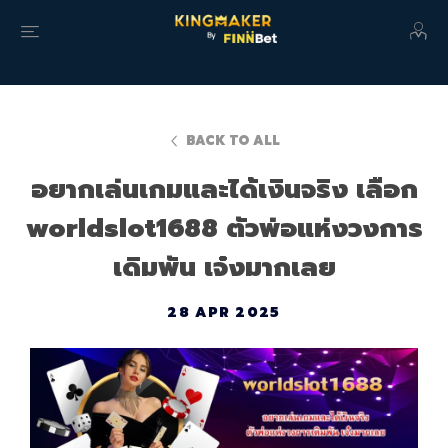
BACK TO ALL
อยากเล่นเกมและได้เงินจริง เลือก
worldslot1688 ตัวพ่อแห่งวงการ
เดิมพัน เจ๋งมากเลย
28 APR 2025