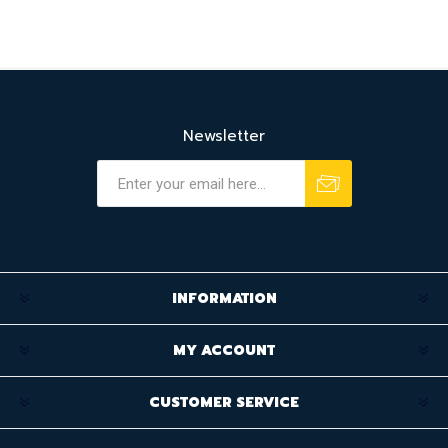
Newsletter
INFORMATION
MY ACCOUNT
CUSTOMER SERVICE