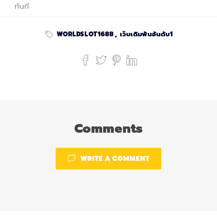
ทันที
WORLDSLOT1688
,
เว็บเดิมพันอันดับ1
Comments
WRITE A COMMENT