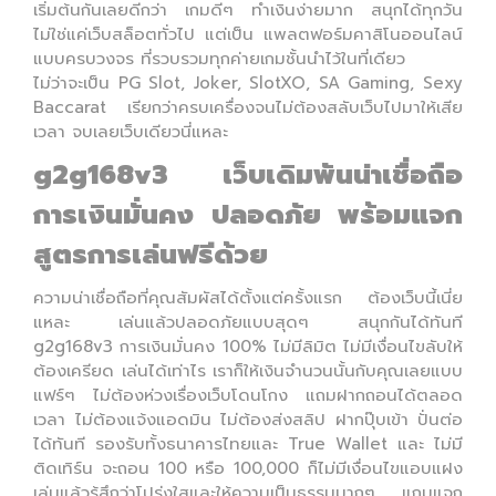
เริ่มต้นกันเลยดีกว่า เกมดีๆ ทำเงินง่ายมาก สนุกได้ทุกวัน
ไม่ใช่แค่เว็บสล็อตทั่วไป แต่เป็น แพลตฟอร์มคาสิโนออนไลน์
แบบครบวงจร ที่รวบรวมทุกค่ายเกมชั้นนำไว้ในที่เดียว
ไม่ว่าจะเป็น PG Slot, Joker, SlotXO, SA Gaming, Sexy
Baccarat เรียกว่าครบเครื่องจนไม่ต้องสลับเว็บไปมาให้เสีย
เวลา จบเลยเว็บเดียวนี่แหละ
g2g168v3
เว็บเดิมพันน่าเชื่อถือ
การเงินมั่นคง ปลอดภัย พร้อมแจก
สูตรการเล่นฟรีด้วย
ความน่าเชื่อถือที่คุณสัมผัสได้ตั้งแต่ครั้งแรก ต้องเว็บนี้เนี่ย
แหละ เล่นแล้วปลอดภัยแบบสุดๆ สนุกกันได้ทันที
g2g168v3 การเงินมั่นคง 100% ไม่มีลิมิต ไม่มีเงื่อนไขลับให้
ต้องเครียด เล่นได้เท่าไร เราก็ให้เงินจำนวนนั้นกับคุณเลยแบบ
แฟร์ๆ ไม่ต้องห่วงเรื่องเว็บโดนโกง แถมฝากถอนได้ตลอด
เวลา ไม่ต้องแจ้งแอดมิน ไม่ต้องส่งสลิป ฝากปุ๊บเข้า ปั่นต่อ
ได้ทันที รองรับทั้งธนาคารไทยและ True Wallet และ ไม่มี
ติดเทิร์น จะถอน 100 หรือ 100,000 ก็ไม่มีเงื่อนไขแอบแฝง
เล่นแล้วรู้สึกว่าโปร่งใสและให้ความเป็นธรรมมากๆ แถมแจก