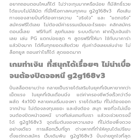
อยากถอนตอนไหนก็ได้ ไม่ว่าจะทุนมากหรือน้อย ก็มีสิทธิ์รวย
ได้แบบไม่มีลิมิต ที่นี่ให้โอกาสคนทุกคน g2g168v3 คือเส้น
ทางของสายปั่นที่ต้องการความ "จริงใจ" และ "แตกจริง"
สมัครฟรีได้เลย ไม่ต้องมีค่าธรรมเนียมอะไรเยอะ คลิกสมัคร
ตอนนี้เลย ฟรีทันที ลุยกันเลย ระบบดีมาก ฝากปุ๊บเงินเข้า
เลย เล่น PG แตกบ่อยสุด ๆ สูตรฟรีที่ให้มา ใช้กับบาคาร่า
แล้วปังมาก ได้คืนทุกยอดเสียด้วย คุ้มค่าจังเลยเล่นง่าย ไม่
ล็อกยูส ถอนเท่าไรก็ได้ สุดยอดมาก
เกมทำเงิน ที่สนุกได้เรื่อยๆ ไม่น่าเบื่อ
จนต้องปิดจอหนี
g2g168v3
ปั่นสล็อตยามว่าง กลายเป็นรายได้เสริมในยุคที่เงินหายากกว่า
เน็ตแรง ในยุคที่เงินเดือนนิ่ง แต่ค่าครองชีพวิ่งเร็วกว่าวิ่ง
ผลัด 4x100 หลายคนเริ่มมองหา รายได้เสริม ที่ไม่ต้องออก
จากบ้าน ไม่ต้องลงทุนเยอะ และยังต้อง สนุก พอที่จะไม่เบื่อ
จนต้องปิดหน้าจอหนี บางทีเล่นเกมกับเรา แล้วจะช่วยตรงนี้
ได้ g2g168v3 จุดเริ่มต้นของความเฮง ที่ไม่ต้องพึ่งดวง
อย่างเดียว การเลือกเว็บที่ถูก ต่างหากที่ทำให้คุณได้เปรียบ
ตั้งแต่กดสมัคร เว็บเดิมพัน g2g168v3 ปั่นง่ายถูกใจที่สุด