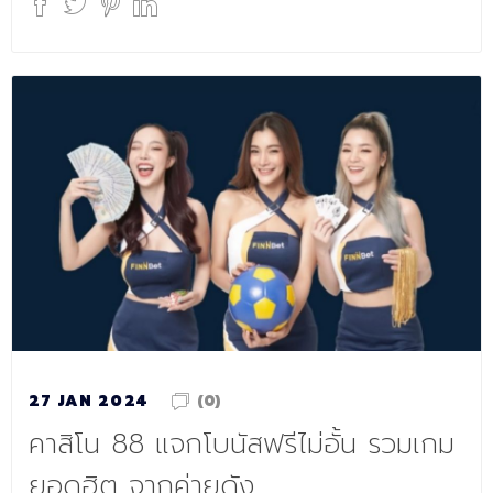
27 JAN 2024
(0)
คาสิโน 88 แจกโบนัสฟรีไม่อั้น รวมเกม
ยอดฮิต จากค่ายดัง