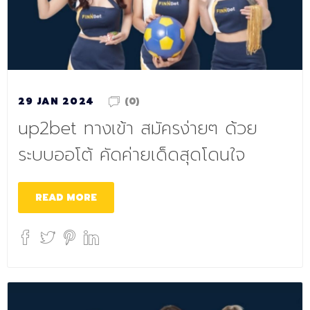
29 JAN 2024
(0)
up2bet ทางเข้า สมัครง่ายๆ ด้วย
ระบบออโต้ คัดค่ายเด็ดสุดโดนใจ
READ MORE