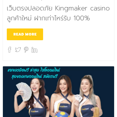
เว็บตรงปลอดภัย Kingmaker casino
ลูกค้าใหม่ ฝากเท่าไหร่รับ 100%
READ MORE