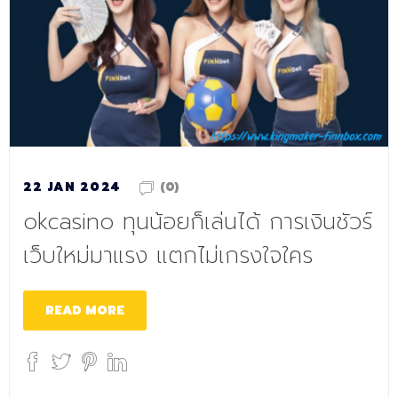
22 JAN 2024
(0)
okcasino ทุนน้อยก็เล่นได้ การเงินชัวร์
เว็บใหม่มาแรง แตกไม่เกรงใจใคร
READ MORE