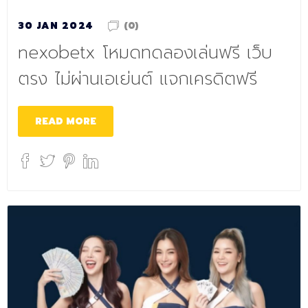
30 JAN 2024
(0)
nexobetx โหมดทดลองเล่นฟรี เว็บ
ตรง ไม่ผ่านเอเย่นต์ แจกเครดิตฟรี
READ MORE