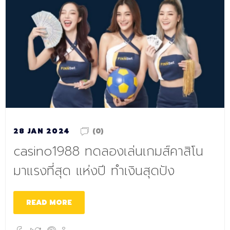
28 JAN 2024
(0)
casino1988 ทดลองเล่นเกมส์คาสิโน
มาแรงที่สุด แห่งปี ทำเงินสุดปัง
READ MORE