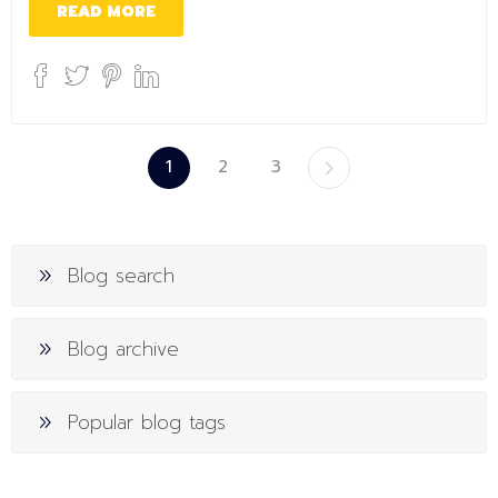
READ MORE
1
2
3
Blog search
Blog archive
Popular blog tags