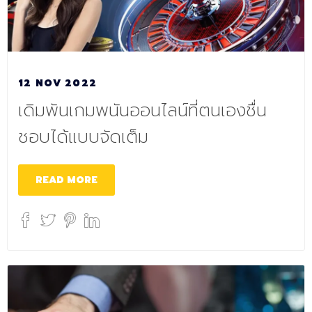
12 NOV 2022
เดิมพันเกมพนันออนไลน์ที่ตนเองชื่น
ชอบได้แบบจัดเต็ม
READ MORE