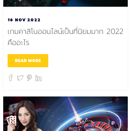
16 NOV 2022
เกมคาสิโนออนไลน์เป็นที่นิยมมาก 2022
คืออะไร
READ MORE