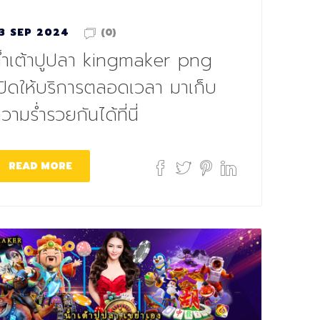
3 SEP 2024
(0)
้ําเต้าปูปลา kingmaker png
ปิดให้บริการตลอดเวลา มาเก็บ
วามร่ำรวยกันได้ที่นี่
READ MORE