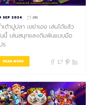
9 SEP 2024
(0)
้ําเต้าปูปลา เขย่าเอง เล่นได้แล้ว
ันนี้ เล่นสนุกและเดิมพันแบบมือ
ปร
READ MORE