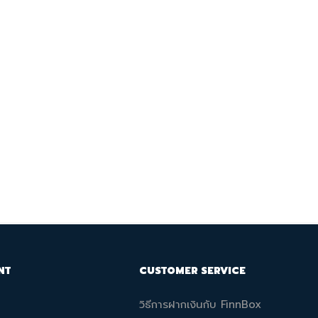
NT
CUSTOMER SERVICE
วิธีการฝากเงินกับ FinnBox