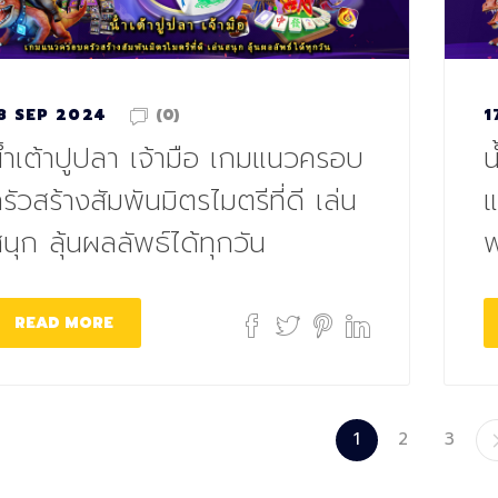
8 SEP 2024
1
(0)
้ําเต้าปูปลา เจ้ามือ เกมแนวครอบ
น
รัวสร้างสัมพันมิตรไมตรีที่ดี เล่น
แ
นุก ลุ้นผลลัพธ์ได้ทุกวัน
พ
READ MORE
1
2
3