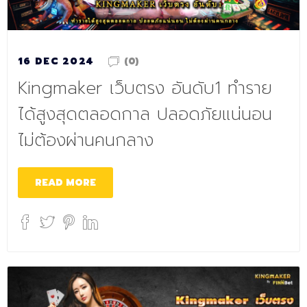
16 DEC 2024
(0)
Kingmaker เว็บตรง อันดับ1 ทำราย
ได้สูงสุดตลอดกาล ปลอดภัยแน่นอน
ไม่ต้องผ่านคนกลาง
READ MORE