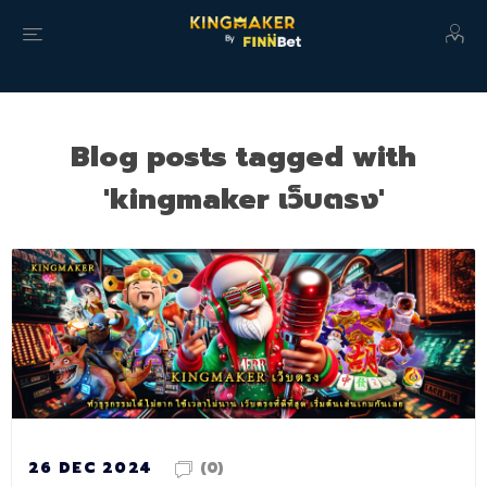
Blog posts tagged with
'kingmaker เว็บตรง'
26 DEC 2024
(0)