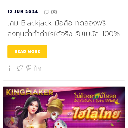
12 JUN 2024
(0)
เกม Blackjack มือถือ ทดลองฟรี
ลงทุนต่ำทำกำไรได้จริง รับโบนัส 100%
READ MORE