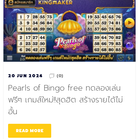
20 JUN 2024
(0)
Pearls of Bingo free ทดลองเล่น
ฟรีๆ เกมส์ใหม่!!สุดฮิต สร้างรายได้ไม่
อั้น
READ MORE