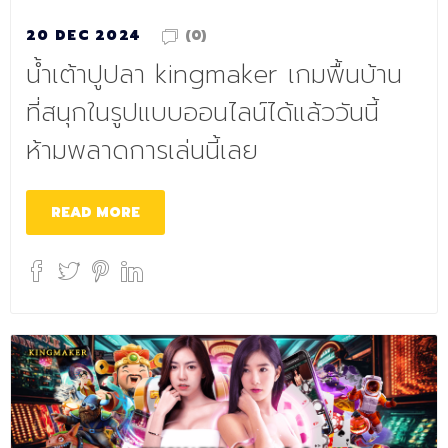
20 DEC 2024
(0)
น้ำเต้าปูปลา kingmaker เกมพื้นบ้าน
ที่สนุกในรูปแบบออนไลน์ได้แล้ววันนี้
ห้ามพลาดการเล่นนี้เลย
READ MORE