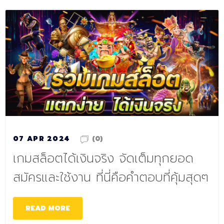
07 APR 2024
(0)
เกมสล็อตได้เงินจริง จัดเต็มทุกยอด
สมัครและใช้งาน ที่นี่คือคำตอบที่คุ้มสุดๆ
READ MORE