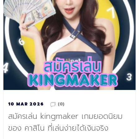
10 MAR 2026
(0)
สมัครเล่น kingmaker เกมยอดนิยม
ของ คาสิโน ที่เล่นง่ายได้เงินจริง