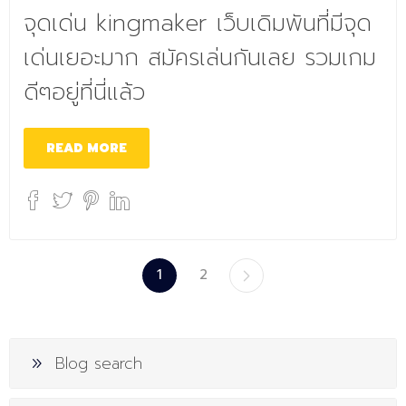
จุดเด่น kingmaker เว็บเดิมพันที่มีจุด
เด่นเยอะมาก สมัครเล่นกันเลย รวมเกม
ดีๆอยู่ที่นี่แล้ว
READ MORE
1
2
Blog search