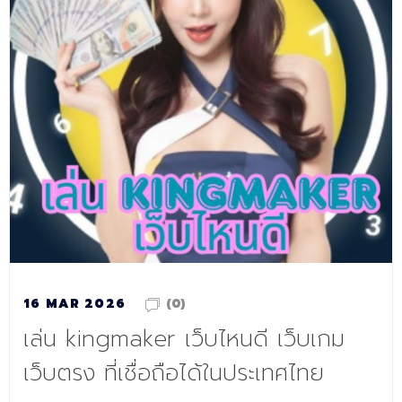
16 MAR 2026
(0)
เล่น kingmaker เว็บไหนดี เว็บเกม
เว็บตรง ที่เชื่อถือได้ในประเทศไทย