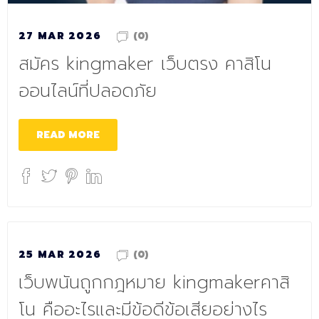
27 MAR 2026
(0)
สมัคร kingmaker เว็บตรง คาสิโน
ออนไลน์ที่ปลอดภัย
READ MORE
25 MAR 2026
(0)
เว็บพนันถูกกฎหมาย kingmakerคาสิ
โน คืออะไรและมีข้อดีข้อเสียอย่างไร