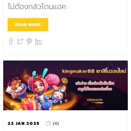
ไม่ต้องกลัวโดนแฮค
READ MORE
22 JAN 2025
(0)