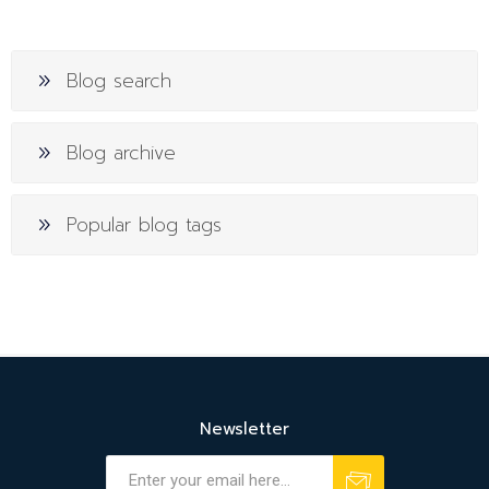
Blog search
Blog archive
Popular blog tags
Newsletter