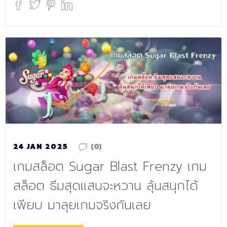
24 JAN 2025
(0)
เกมสล็อต Sugar Blast Frenzy เกม
สล็อต ธีมสุดแสนจะหวาน ลุ้นสนุกได้
เพียบ มาลุยเกมจริงกันเลย