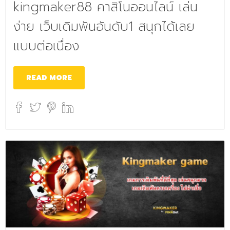
kingmaker88 คาสิโนออนไลน์ เล่น
ง่าย เว็บเดิมพันอันดับ1 สนุกได้เลย
แบบต่อเนื่อง
READ MORE