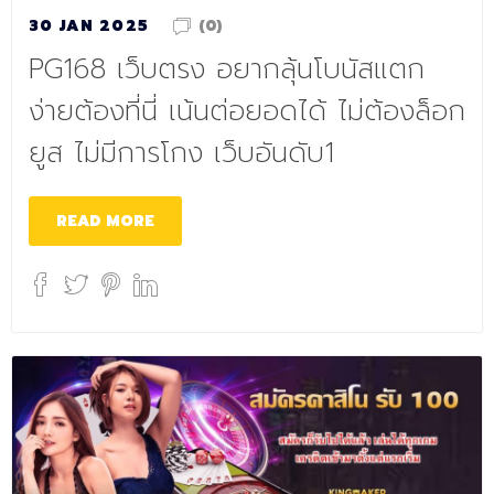
30 JAN 2025
(0)
PG168 เว็บตรง อยากลุ้นโบนัสแตก
ง่ายต้องที่นี่ เน้นต่อยอดได้ ไม่ต้องล็อก
ยูส ไม่มีการโกง เว็บอันดับ1
READ MORE